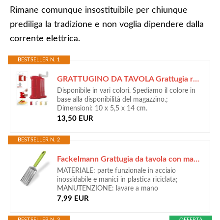
Rimane comunque insostituibile per chiunque
prediliga la tradizione e non voglia dipendere dalla
corrente elettrica.
BESTSELLER N. 1
GRATTUGINO DA TAVOLA Grattugia rigamonti con manovella e rullo in acciaio
Disponibile in vari colori. Spediamo il colore in
base alla disponibilità del magazzino.;
Dimensioni: 10 x 5,5 x 14 cm.
13,50 EUR
BESTSELLER N. 2
Fackelmann Grattugia da tavola con manico in plastica riciclata certificata GRS, materiale parte funzionale in acciaio inox, dimensioni 25 x 5.5 x 1.5 cm
MATERIALE: parte funzionale in acciaio
inossidabile e manici in plastica riciclata;
MANUTENZIONE: lavare a mano
7,99 EUR
BESTSELLER N. 3
OFFERTA