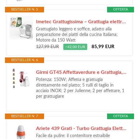
BESTSELLER N. 5
OFFERTA
Imetec Grattugissima – Grattugia elettrica per formaggio 150W
Grattugiato leggero e soffice, adatto alla
preparazione dei piatti della cucina italiana;
Motore da 150 Watt
85,99 EUR
127,99 EUR
−42,00 EUR
BESTSELLER N. 6
Girmi GT45 Affettaverdure e Grattugia, Accessorio porta rulli, 5 Rulli Inox, 150 W, Completamente smontabile, Bianco/Rosso
Potenza: 150W; Affetta e grattugia
direttamente nel piatto; 5 rulli di taglio in
acciaio INOX: 2 per Julienne, 2 per affettare, 1
per grattugiare
BESTSELLER N. 7
OFFERTA
Ariete 439 Gratì - Turbo Grattugia Elettrica, Formaggera, Coperchio Salvafreschezza, Capacità Tazza 200 Cc, Lama Inox, Dosatore Incorporato, 200W, Bianco/Arancio
Facile da pulire: il contenitore estraibile