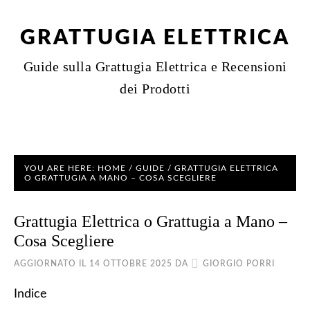
GRATTUGIA ELETTRICA
Guide sulla Grattugia Elettrica e Recensioni
dei Prodotti
YOU ARE HERE:
HOME
/
GUIDE
/
GRATTUGIA ELETTRICA
O GRATTUGIA A MANO – COSA SCEGLIERE
Grattugia Elettrica o Grattugia a Mano –
Cosa Scegliere
AGGIORNATO IL
14 OTTOBRE 2025
DA
GIORGIO PORRI
Indice