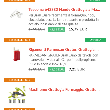
Tescoma 643880 Handy Grattugia a Manovella
Per grattugiare facilmente il formaggio, noci,
cioccolato, ecc; La lama roteante è prodotta in
acciaio inossidabile di alta qualità
15,79 EUR
17,90 EUR
−2,11 EUR
BESTSELLER N. 4
OFFERTA
Rigamonti Parmesan Grater, Grattugia Manuale con Manovella, Rullo in Acciaio Inox per Formaggi, Cioccolato e Noci, BPA Free, Rosso, Smontabile e Lavabile in Lavastoviglie.
PARMESAN GRATER grattugino da tavola con
manovella.; Materiali: Corpo in polipropilene;
Rullo in acciaio inox 18/C.
9,25 EUR
12,80 EUR
−3,55 EUR
BESTSELLER N. 5
Masthome Grattugia Formaggio, Grattugia Rotante per Formaggio, Manuale a Manovella, con 2 Manici + 4 Lame Rulli, Completamente Smontabile e Lavabile in Lavastoviglie, per Formaggi, Noci, Cioccolato
BESTSELLER N. 6