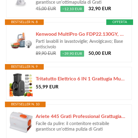
garantisce un'ottimapulizia di Gratì
32,90 EUR
45,00 EUR
−12,10 EUR
BESTSELLER N. 8
OFFERTA
Kenwood MultiPro Go FDP22.​130GY, Robot da Cucina, Trita, Affetta, Grattugia, Riduce in Purea e Impasta, 360° Express Serve, Ciotola da 1.3L, Lame per Impastare, Disco da 4 mm, 650W, Grigio
Parti lavabili in lavastoviglie; Avvolgicavo; Base
antiscivolo
50,00 EUR
89,90 EUR
−39,90 EUR
BESTSELLER N. 9
Tritatutto Elettrico 6 IN 1 Grattugia Multifunzione per Verdura,Affetta Verdure,Tritatutto Da Cucina Elettrico, Taglia Verdure Elettrico,Adatto per frutta, patate, cetrioli, formaggio,grigio-nero
55,99 EUR
BESTSELLER N. 10
Ariete 445 Gratì Professional Grattugia Elettrica Professionale, Rullo Extra Large Acciaio Inox, Contenitore Estraibile con Tappo Salvafreschezza, 120 W, Bianco/Arancione
Facile da pulire: il contenitore estraibile
garantisce un'ottima pulizia di Gratì