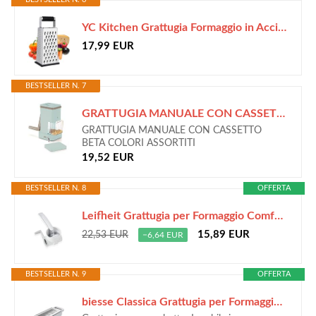
YC Kitchen Grattugia Formaggio in Acciaio Inossidabile
17,99 EUR
BESTSELLER N. 7
GRATTUGIA MANUALE CON CASSETTO BETA COLORI ASSORTITI
GRATTUGIA MANUALE CON CASSETTO
BETA COLORI ASSORTITI
19,52 EUR
BESTSELLER N. 8
OFFERTA
Leifheit Grattugia per Formaggio ComfortLine, Manovella Bilaterale
15,89 EUR
22,53 EUR
−6,64 EUR
BESTSELLER N. 9
OFFERTA
biesse Classica Grattugia per Formaggio, Acciaio Inossidabile, Bianco, 14.5 x 29 x 8.6