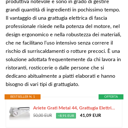
produttiva notevole e sono in grado di gestire
grandi quantità di ingredienti in pochissimo tempo.
Il vantaggio di una grattugia elettrica di fascia
professionale risiede nella potenza del motore, nel
design ergonomico e nella robustezza dei materiali,
che ne facilitano l’uso intensivo senza correre il
rischio di surriscaldamenti o rotture precoci. È una
soluzione adottata frequentemente da chi lavora in
ristoranti, rosticcerie o dalle persone che si
dedicano abitualmente a piatti elaborati e hanno
bisogno di vari tipi di grattugiato.
BESTSELLER N. 1
OFFERTA
Ariete Gratì Metal 44, Grattugia Elettrica per Formaggio Senza Fili, 2 Rulli in Acciaio Inox Inclusi, 1 Kg di Formaggio con una Ricarica, Grattugia Molti Ingredienti, 1500mAh, Bianco
41,09 EUR
50,00 EUR
−8,91 EUR