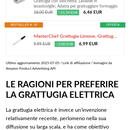
Grattugia con vaschetta; Lavabile in
lavastoviglie; Adatta per grattuggiare formaggio
6,46 EUR
18,00 EUR
−11,54 EUR
BESTSELLER N. 10
OFFERTA
MasterChef Grattugia Limone, Grattuggiato Formaggio Manuale, Perfetto per Parmigiano, Mela, Agrumia, Aglio, Moscata e altro, Acciaio Inox, Lavabile in Lavastoviglie
6,99 EUR
9,99 EUR
−3,00 EUR
Ultimo aggiornamento 2025-07-05 / Link di affiliazione / Immagini da
Amazon Product Advertising API
LE RAGIONI PER PREFERIRE
LA GRATTUGIA ELETTRICA
La grattugia elettrica è invece un’invenzione
relativamente recente, perlomeno nella sua
diffusione su larga scala, e ha come obiettivo