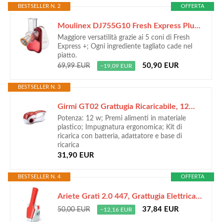
BESTSELLER N. 2
OFFERTA
Moulinex DJ755G10 Fresh Express Plus Affettatutto Grattugia Elettrico, 5 Funzioni di Taglio, 150 W, 1 L, 1 Decibel, Plastica, Rosso
Maggiore versatilità grazie ai 5 coni di Fresh
Express +; Ogni ingrediente tagliato cade nel
piatto.
50,90 EUR
69,99 EUR
−19,09 EUR
BESTSELLER N. 3
Girmi GT02 Grattugia Ricaricabile, 12W, 2 Rulli INOX, Bianco/Rosso
Potenza: 12 w; Premi alimenti in materiale
plastico; Impugnatura ergonomica; Kit di
ricarica con batteria, adattatore e base di
ricarica
31,90 EUR
BESTSELLER N. 4
OFFERTA
Ariete Gratì 2.0 447, Grattugia Elettrica per Formaggio Senza Fili, Rullo in Acciaio Inox Incluso, 1 Kg di Formaggio con una Ricarica, 1500mAh, Bianco/Arancione
37,84 EUR
50,00 EUR
−12,16 EUR