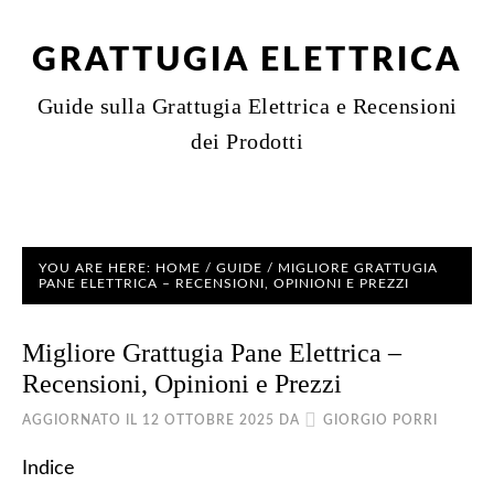
GRATTUGIA ELETTRICA
Guide sulla Grattugia Elettrica e Recensioni
dei Prodotti
YOU ARE HERE:
HOME
/
GUIDE
/
MIGLIORE GRATTUGIA
PANE ELETTRICA – RECENSIONI, OPINIONI E PREZZI
Migliore Grattugia Pane Elettrica –
Recensioni, Opinioni e Prezzi
AGGIORNATO IL
12 OTTOBRE 2025
DA
GIORGIO PORRI
Indice